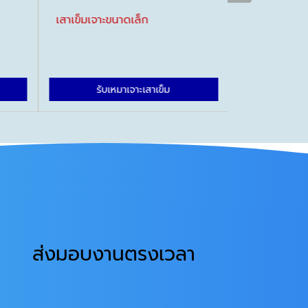
เสาเข็มเจาะขนาดเล็ก
ผู้รับเหมาเจาะ
รับเหมาเจาะเสาเข็ม
รับเห
ส่งมอบงานตรงเวลา