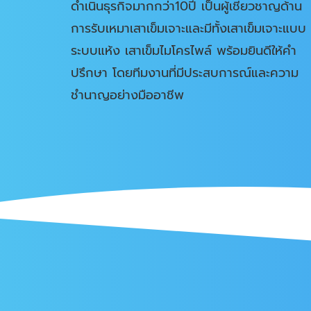
ดำเนินธุรกิจมากกว่า10ปี เป็นผู้เชี่ยวชาญด้าน
การรับเหมาเสาเข็มเจาะและมีทั้งเสาเข็มเจาะแบบ
ระบบแห้ง เสาเข็มไมโครไพล์ พร้อมยินดีให้คำ
ปรึกษา โดยทีมงานที่มีประสบการณ์และความ
ชำนาญอย่างมืออาชีพ