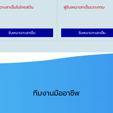
จาะเสาเข็มไมโครสปัน
ผู้รับเหมาเสาเข็มเจาะกทม
รับเหมาเจาะเสาเข็ม
รับเหมาเจาะเสาเข็ม
ทีมงานมืออาชีพ