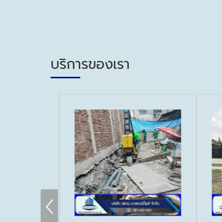
บริการของเรา