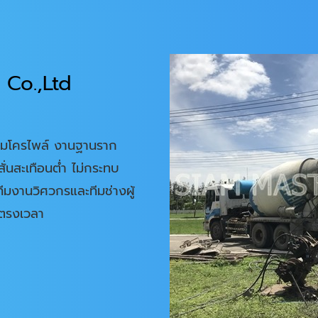
Co.,Ltd
าไมโครไพล์ งานฐานราก
่นสะเทือนต่ำ ไม่กระทบ
ีมงานวิศวกรและทีมช่างผู้
ตรงเวลา