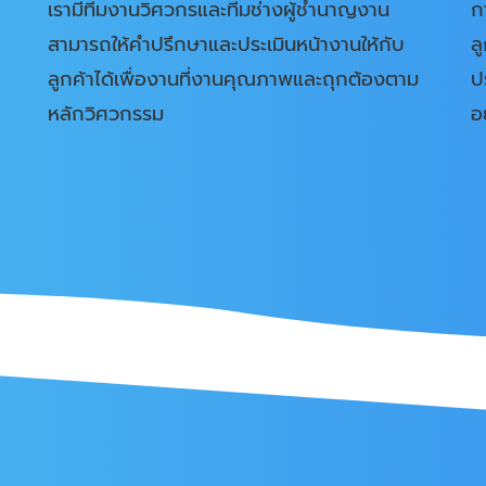
เรามีทีมงานวิศวกรและทีมช่างผู้ชำนาญงาน
ก
สามารถให้คำปรึกษาและประเมินหน้างานให้กับ
ล
ลูกค้าได้เพื่องานที่งานคุณภาพและถุกต้องตาม
ป
หลักวิศวกรรม
อ