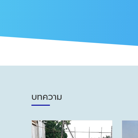
บทความ