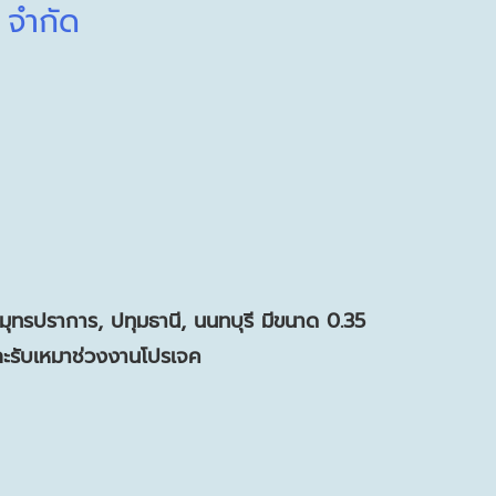
 จำกัด
มุทรปราการ, ปทุมธานี, นนทบุรี
มีขนาด 0.35
ละรับเหมาช่วงงานโปรเจค